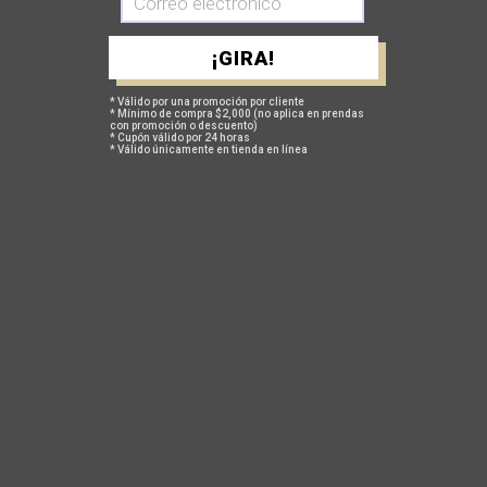
Cantidad:
¡GIRA!
* Válido por una promoción por cliente
* Mínimo de compra $2,000 (no aplica en prendas
con promoción o descuento)
AGREGAR A MI CARRITO
* Cupón válido por 24 horas
* Válido únicamente en tienda en línea
GUÍA DE TALLAS
POLÍTICA DE CAMBIOS Y DEVOLUCIONES
TAMBIÉN TE PUEDEN INTERESAR