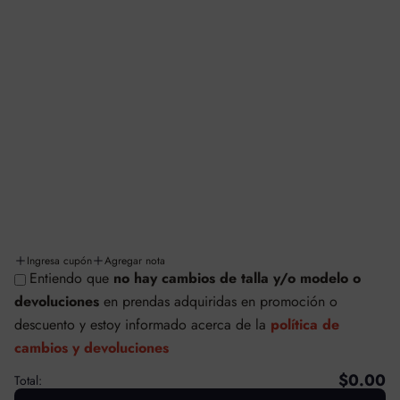
INFORMACIÓN Y LEGALES
Aviso de privacidad
Términos y condiciones
Facturación
Cambios y/o devoluciones
Políticas de cambios y devoluciones
Envíos y entregas
Ingresa cupón
Agregar nota
Entiendo que
no hay cambios de talla y/o modelo o
© SAFETTI MÉXICO
devoluciones
en prendas adquiridas en promoción o
Tecnología de Shopify
descuento
y estoy informado acerca de la
política de
cambios y devoluciones
$0.00
Total: