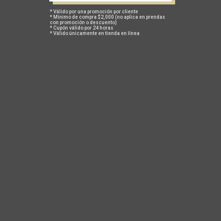
$ 840
$ 1,200
$ 660
$ 1,100
* Válido por una promoción por cliente
* Mínimo de compra $2,000 (no aplica en prendas
con promoción o descuento)
* Cupón válido por 24 horas
* Válido únicamente en tienda en línea
-20%
-20%
OFERTA
OFERTA
TRAJE DE BAÑO DOS PIEZAS
TRAJE DE BAÑO DOS PIEZAS
BLAZE
RED OCEAN
$ 660
$ 1,100
$ 660
$ 1,100
ACERCA DE NOSOTROS