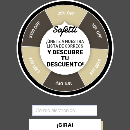
20% OFF
10% OFF
$150 OFF
TRAJE DE BAÑO AQUAFLOW
TRAJE DE BAÑO AQUAFLOW
MOSAIC
ROCKART
¡ÚNETE A NUESTRA
$ 1,040
$ 1,300
$ 1,040
$ 1,300
LISTA DE CORREOS
Y DESCUBRE
$100 OFF
TU
-30%
-20%
OFERTA
OFERTA
$200 OFF
DESCUENTO!
15% OFF
TRAJE DE BAÑO AQUAFLOW
TRAJE DE BAÑO DOS PIEZAS
¡GIRA!
TROPIC
SOLARFLARE