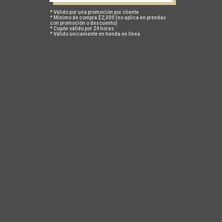
* Válido por una promoción por cliente
* Mínimo de compra $2,000 (no aplica en prendas
con promoción o descuento)
* Cupón válido por 24 horas
* Válido únicamente en tienda en línea
CAJA LMNT ELECTROLITOS
CAJA LMNT ELECTROLITOS
ORANGE
GRAPEFRUIT
$ 1,250
$ 1,350
$ 1,250
$ 1,350
1
2
ACERCA DE NOSOTROS