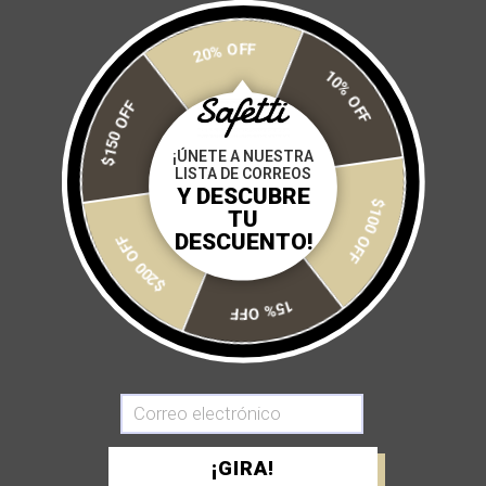
MANGO CHILI
WATERMELON
$ 1,250
$ 1,350
$ 1,250
$ 1,350
20% OFF
$150 OFF
10% OFF
AGOTADO
AGOTADO
¡ÚNETE A NUESTRA
LISTA DE CORREOS
Y DESCUBRE
TU
$200 OFF
$100 OFF
DESCUENTO!
15% OFF
CAJA LMNT ELECTROLITOS
CAJA LMNT ELECTROLITOS
WATERMELON
RASPBERRY
$ 1,250
$ 1,350
$ 1,250
$ 1,350
AGOTADO
AGOTADO
¡GIRA!