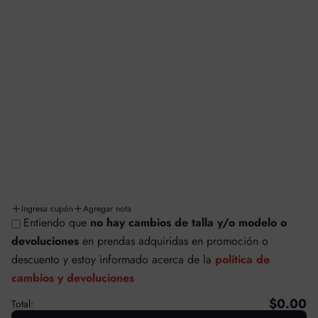
INFORMACIÓN Y LEGALES
Aviso de privacidad
Términos y condiciones
Facturación
Cambios y/o devoluciones
Políticas de cambios y devoluciones
Envíos y entregas
Ingresa cupón
Agregar nota
Entiendo que
no hay cambios de talla y/o modelo o
© SAFETTI MÉXICO
devoluciones
en prendas adquiridas en promoción o
Tecnología de Shopify
descuento
y estoy informado acerca de la
política de
cambios y devoluciones
$0.00
Total: