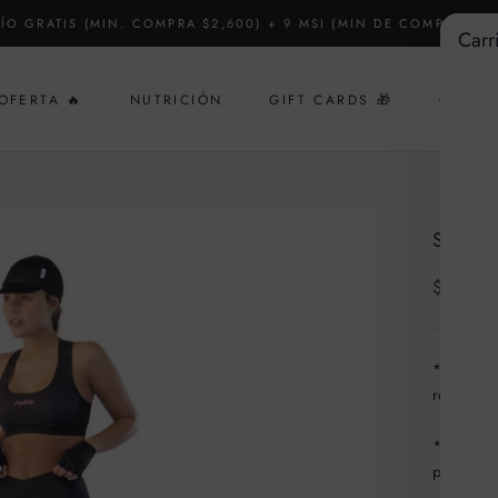
ÍO GRATIS (MIN. COMPRA $2,600) + 9 MSI (MIN DE COMPRA $4,
Carr
OFERTA 🔥
NUTRICIÓN
GIFT CARDS 🎁
CUSTO
GIFT CARDS 🎁
SHOR
$ 1,9
* Tejido 
respirabi
* Pad ita
para larg