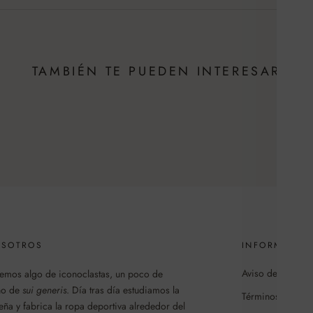
TAMBIÉN TE PUEDEN INTERESAR
OSOTROS
INFORMACIÓN
Aviso de privaci
enemos algo de iconoclastas, un poco de
cho de
sui generis
. Día tras día estudiamos la
Términos y cond
ña y fabrica la ropa deportiva alrededor del