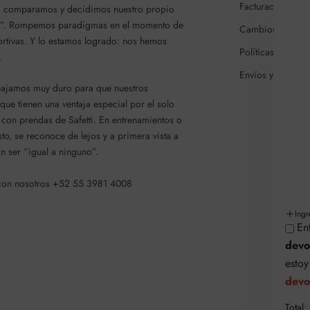
Facturación
 comparamos y decidimos nuestro propio
é”. Rompemos paradigmas en el momento de
Cambios y/o dev
rtivas. Y lo estamos logrado: nos hemos
Políticas de cam
.
Envíos y entrega
bajamos muy duro para que nuestros
 que tienen una ventaja especial por el solo
con prendas de Safetti. En entrenamientos o
o, se reconoce de lejos y a primera vista a
n ser “igual a ninguno”.
 con nosotros +52 55 3981 4008
Ing
En
devo
esto
devo
Total: