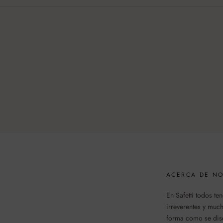
ACERCA DE N
En Safetti todos t
irreverentes y mu
forma como se dise