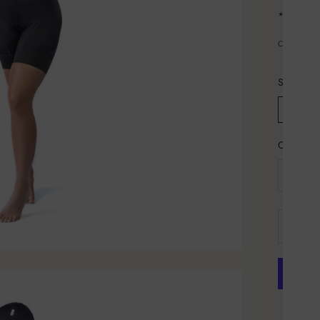
* Tintas 
COMPAR
Size:
XS
Cantidad: