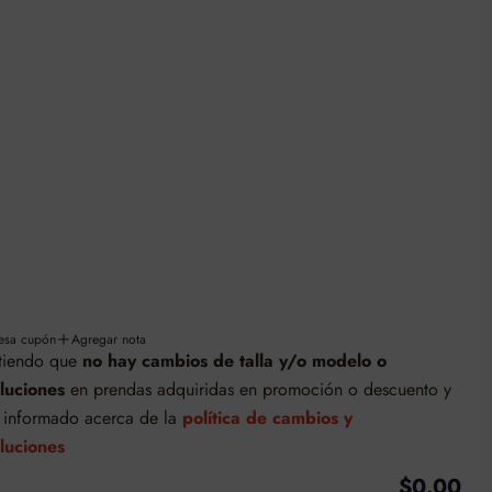
oluciones
bios y devoluciones
s
resa cupón
Agregar nota
tiendo que
no hay cambios de talla y/o modelo o
luciones
en prendas adquiridas en promoción o descuento
y
y informado acerca de la
política de cambios y
luciones
$0.00