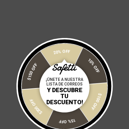
Size:
S
M
L
XL
2XL
3XL
Cantidad:
20% OFF
10% OFF
AGREGAR A MI CARRITO
$150 OFF
¡ÚNETE A NUESTRA
LISTA DE CORREOS
Y DESCUBRE
$100 OFF
Más opciones de pago
TU
DESCUENTO!
$200 OFF
15% OFF
GUÍA DE TALLAS