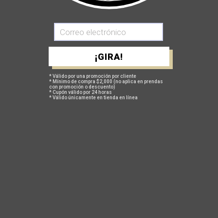
POLÍTICA DE CAMBIOS Y DEVOLUCIONES
TAMBIÉN TE PUEDEN INTERESAR
¡GIRA!
* Válido por una promoción por cliente
* Mínimo de compra $2,000 (no aplica en prendas
con promoción o descuento)
* Cupón válido por 24 horas
* Válido únicamente en tienda en línea
ACERCA DE NOSOTROS
En Safetti todos tenemos algo de iconoclastas, un poco de
irreverentes y mucho de
sui generis
. Día tras día estudiamos la
forma como se diseña y fabrica la ropa deportiva alrededor del
mundo: evaluamos, comparamos y decidimos nuestro propio
“cómo” y “por qué”. Rompemos paradigmas en el momento de
crear prendas deportivas. Y lo estamos logrado: nos hemos
fugado del pelotón.