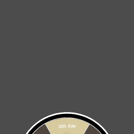
ROMPEVIENTOS BERRYMILK
GUANTES AZUL POLVO
$ 900
$ 1,800
$ 375
$ 750
-50%
-50%
OFERTA
OFERTA
20% OFF