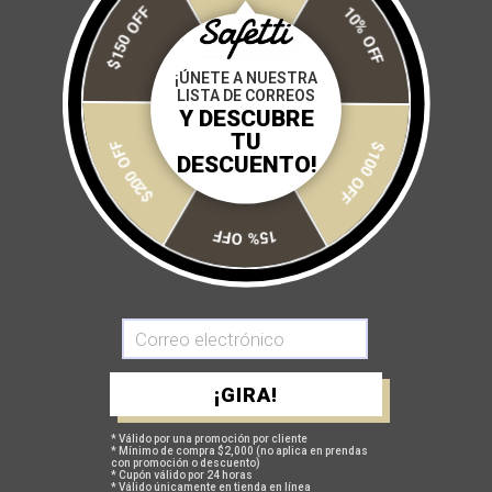
10% OFF
$150 OFF
GUANTES NEVADA
JERSEY NERO
¡ÚNETE A NUESTRA
$ 375
$ 750
$ 950
$ 1,900
LISTA DE CORREOS
Y DESCUBRE
$100 OFF
TU
-50%
-50%
OFERTA
OFERTA
$200 OFF
DESCUENTO!
15% OFF
GUANTES AVELA
GUANTES STEVIA
¡GIRA!
$ 375
$ 750
$ 375
$ 750
* Válido por una promoción por cliente
* Mínimo de compra $2,000 (no aplica en prendas
con promoción o descuento)
-40%
-40%
OFERTA
OFERTA
* Cupón válido por 24 horas
* Válido únicamente en tienda en línea