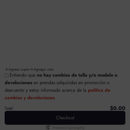
Aviso de privacidad
Términos y condiciones
Facturación
Cambios y/o devoluciones
Políticas de cambios y devoluciones
Envíos y entregas
Ingresa cupón
Agregar nota
Entiendo que
no hay cambios de talla y/o modelo o
© SAFETTI MÉXICO
devoluciones
en prendas adquiridas en promoción o
Tecnología de Shopify
descuento
y estoy informado acerca de la
política de
cambios y devoluciones
$0.00
Total:
Checkout