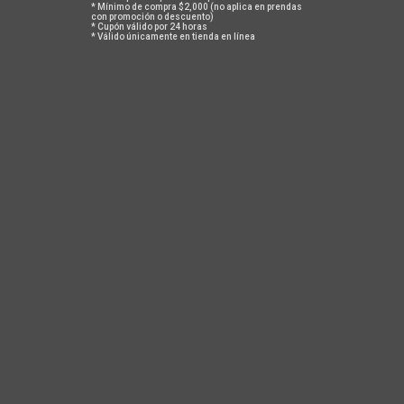
* Mínimo de compra $2,000 (no aplica en prendas
con promoción o descuento)
* Cupón válido por 24 horas
* Válido únicamente en tienda en línea
-50%
OFERTA
CHAMARRA UNISEX TÉRMICA
ROMPEVIENTOS BERRYMILK
THERMALTECH WINE
$ 900
$ 1,800
$ 2,500
ACERCA DE NOSOTROS
En Safetti todos tenemos algo de iconoclastas, un poco de