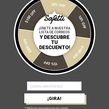
20% OFF
$150 OFF
CHAMARRA SHIANTI
CHAMARRA UNISEX TÉRMICA
10% OFF
TÉRMICA
THERMALTECH CARBONE
$ 2,800
$ 2,500
¡ÚNETE A NUESTRA
LISTA DE CORREOS
Y DESCUBRE
$200 OFF
TU
DESCUENTO!
$100 OFF
15% OFF
CHAMARRA UNISEX TÉRMICA
CHAMARRA UNISEX TÉRMICA
THERMALTECH ORANGE
THERMALTECH PASSION
¡GIRA!
FRUIT
$ 2,500
$ 2,500
* Válido por una promoción por cliente