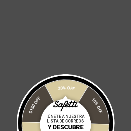
y moderno te permitirá usarla como prenda casual.
SUPER SLIM FIT
- CORTE UNISEX
* Tejido que conserva la temperatura corporal, transpirable, suave
al tacto y con alta resistencia a la formación de motas.
* Cuello alto.
* Cierre separable con pestaña con deslizador semiautomático
libre de níquel.
* Versatil para rodar en bici o para tus dias de descanso.
Size:
20% OFF
XXS
XS
S
M
L
XL
2XL
$150 OFF
10% OFF
Cantidad:
¡ÚNETE A NUESTRA
LISTA DE CORREOS
Y DESCUBRE