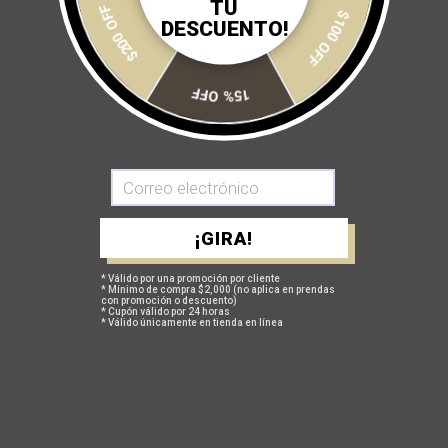
$200 OFF
TU
$100 OFF
DESCUENTO!
AGREGAR A MI CARRITO
15% OFF
GUÍA DE TALLAS
¡GIRA!
POLÍTICA DE CAMBIOS Y DEVOLUCIONES
* Válido por una promoción por cliente
* Mínimo de compra $2,000 (no aplica en prendas
con promoción o descuento)
* Cupón válido por 24 horas
* Válido únicamente en tienda en línea
TAMBIÉN TE PUEDEN INTERESAR