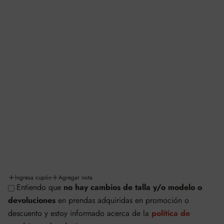
INFORMACIÓN Y LEGALES
Aviso de privacidad
Términos y condiciones
Facturación
Cambios y/o devoluciones
Políticas de cambios y devoluciones
Envíos y entregas
Ingresa cupón
Agregar nota
Entiendo que
no hay cambios de talla y/o modelo o
© SAFETTI MÉXICO
devoluciones
en prendas adquiridas en promoción o
Tecnología de Shopify
descuento
y estoy informado acerca de la
política de