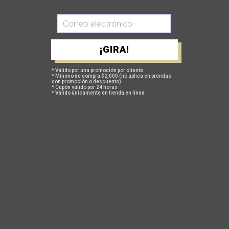
TAMBIÉN TE PUEDEN INTERESAR
¡GIRA!
* Válido por una promoción por cliente
* Mínimo de compra $2,000 (no aplica en prendas
con promoción o descuento)
* Cupón válido por 24 horas
* Válido únicamente en tienda en línea
ACERCA DE NOSOTROS
En Safetti todos tenemos algo de iconoclastas, un poco de
irreverentes y mucho de
sui generis
. Día tras día estudiamos la
forma como se diseña y fabrica la ropa deportiva alrededor del
mundo: evaluamos, comparamos y decidimos nuestro propio
“cómo” y “por qué”. Rompemos paradigmas en el momento de
crear prendas deportivas. Y lo estamos logrado: nos hemos
fugado del pelotón.
Desde el 2005 trabajamos muy duro para que nuestros deportistas