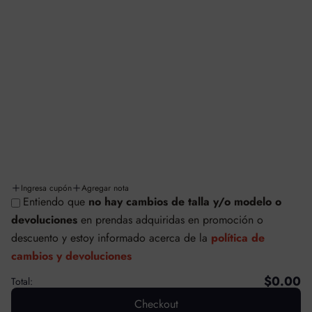
INFORMACIÓN Y LEGALES
Aviso de privacidad
Términos y condiciones
Facturación
Cambios y/o devoluciones
Políticas de cambios y devoluciones
Envíos y entregas
Ingresa cupón
Agregar nota
Entiendo que
no hay cambios de talla y/o modelo o
© SAFETTI MÉXICO
devoluciones
en prendas adquiridas en promoción o
Tecnología de Shopify
descuento
y estoy informado acerca de la
política de
cambios y devoluciones
$0.00
Total:
Checkout