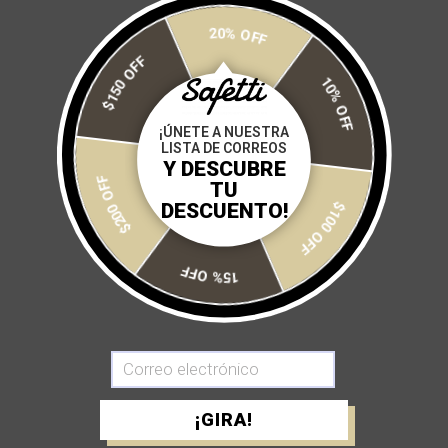
20% OFF
$150 OFF
10% OFF
¡ÚNETE A NUESTRA
LISTA DE CORREOS
Y DESCUBRE
$200 OFF
TU
DESCUENTO!
$100 OFF
CHAMARRA UNISEX TÉRMICA
15% OFF
THERMALTECH WINE
$ 2,500
¡GIRA!
ACERCA DE NOSOTROS