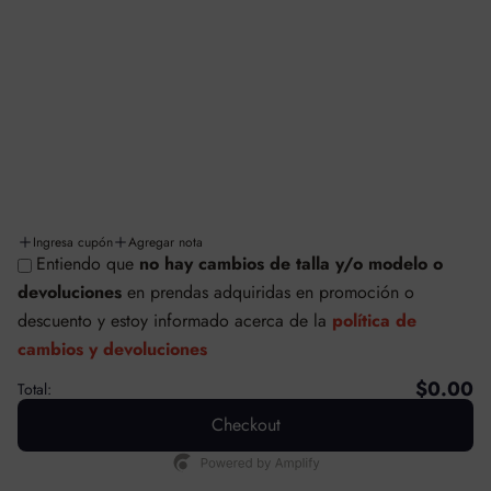
Términos y condiciones
Facturación
Cambios y/o devoluciones
Políticas de cambios y devoluciones
Envíos y entregas
Ingresa cupón
Agregar nota
Entiendo que
no hay cambios de talla y/o modelo o
© SAFETTI MÉXICO
devoluciones
en prendas adquiridas en promoción o
Tecnología de Shopify
descuento
y estoy informado acerca de la
política de
cambios y devoluciones
$0.00
Total:
Checkout