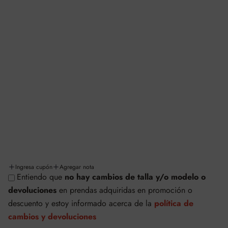
INFORMACIÓN Y LEGALES
Aviso de privacidad
Términos y condiciones
Facturación
Cambios y/o devoluciones
Políticas de cambios y devoluciones
Envíos y entregas
Ingresa cupón
Agregar nota
Entiendo que
no hay cambios de talla y/o modelo o
© SAFETTI MÉXICO
devoluciones
en prendas adquiridas en promoción o
Tecnología de Shopify
descuento
y estoy informado acerca de la
política de
cambios y devoluciones