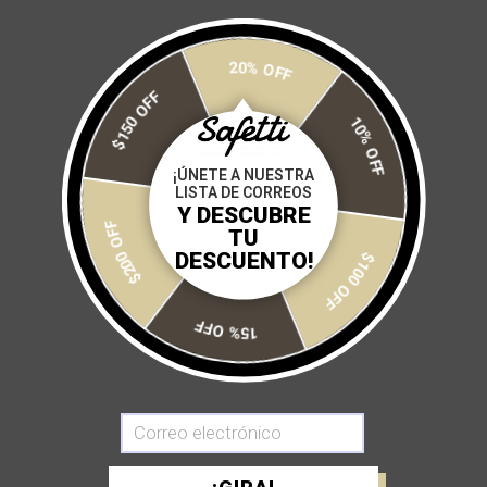
impacto y tejido antibacterial.
Tirantes especializados:
20% OFF
$150 OFF
Hombre:
Tirantes anatómicos en corte limpio.
10% OFF
Mujer:
Sistema EasyOpen con broche trasero para mayor
practicidad.
¡ÚNETE A NUESTRA
LISTA DE CORREOS
Y DESCUBRE
$200 OFF
TU
Size:
DESCUENTO!
$100 OFF
XS
S
M
L
XL
15% OFF
Cantidad:
AGREGAR A MI CARRITO