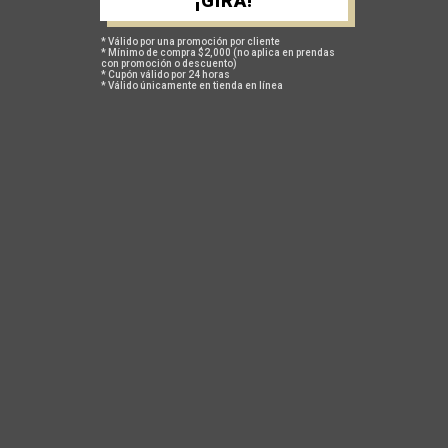
¡GIRA!
* Válido por una promoción por cliente
* Mínimo de compra $2,000 (no aplica en prendas
con promoción o descuento)
* Cupón válido por 24 horas
* Válido únicamente en tienda en línea
Más opciones de pago
GUÍA DE TALLAS
POLÍTICA DE CAMBIOS Y DEVOLUCIONES
TAMBIÉN TE PUEDEN INTERESAR