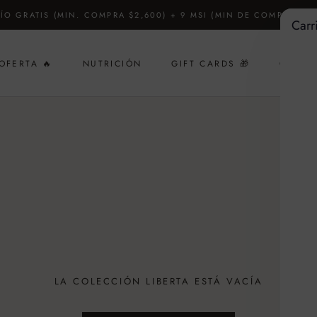
ÍO GRATIS (MIN. COMPRA $2,600) + 9 MSI (MIN DE COMPRA $4,
Carr
OFERTA 🔥
NUTRICIÓN
GIFT CARDS 🎁
CUSTO
GIFT CARDS 🎁
LA COLECCIÓN LIBERTA ESTÁ VACÍA