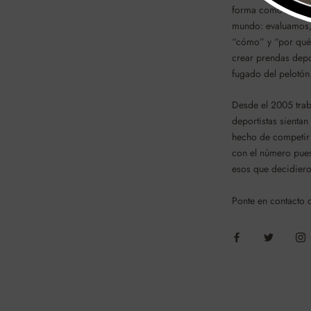
forma como se dise
mundo: evaluamos,
“cómo” y “por qu
crear prendas depo
fugado del pelotón
Desde el 2005 tra
deportistas sientan
hecho de competir 
con el número puest
esos que decidiero
Ponte en contacto