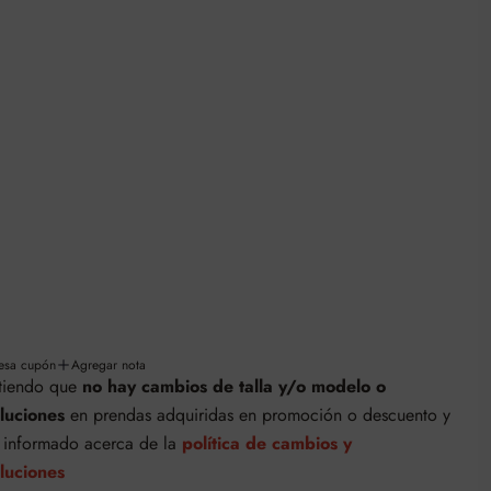
iciones
oluciones
bios y devoluciones
s
resa cupón
Agregar nota
tiendo que
no hay cambios de talla y/o modelo o
luciones
en prendas adquiridas en promoción o descuento
y
y informado acerca de la
política de cambios y
luciones