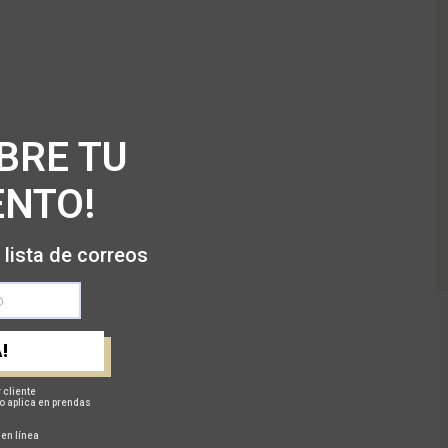
BRE TU
NTO!
 lista de correos
!
 Y LEGALES
 cliente
o aplica en prendas
dad
 en línea