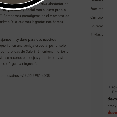
Términos y cond
ña y fabrica la ropa deportiva alrededor del
Facturación
 comparamos y decidimos nuestro propio
é”. Rompemos paradigmas en el momento de
Cambios y/o dev
rtivas. Y lo estamos logrado: nos hemos
Políticas de cam
.
Envíos y entrega
bajamos muy duro para que nuestros
 que tienen una ventaja especial por el solo
con prendas de Safetti. En entrenamientos o
o, se reconoce de lejos y a primera vista a
n ser “igual a ninguno”.
 con nosotros +52 55 3981 4008
Ing
En
devo
esto
devo