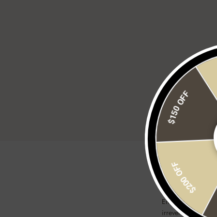
$150 OFF
$200 OFF
ACERCA DE N
En Safetti todos t
irreverentes y mu