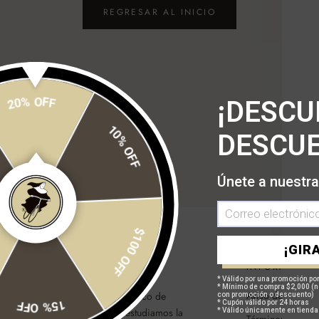
REGRESAR AL INICIO
20% OFF
¡DESCU
DESCUE
10% OFF
Únete a nuestra
$100 OFF
¡GIRA
OSOTROS
INFORMACIÓN
* Válido por una promoción por
* Mínimo de compra $2,000 (n
Aviso de privaci
enemos algo de iconoclastas, un poco de
con promoción o descuento)
15% OFF
* Cupón válido por 24 horas
cho de
sui generis
. Día tras día estudiamos la
* Válido únicamente en tienda