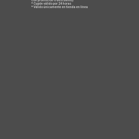
con promoción o descuento)
* Cupón válido por 24 horas
* Válido únicamente en tienda en línea
JERSEY LEGGERO S-FIRE
JERSEY LEGGERO COCHISE
70
$ 2,100
$ 2,200
ACERCA DE NOSOTROS
En Safetti todos tenemos algo de iconoclastas, un poco de
irreverentes y mucho de
sui generis
. Día tras día estudiamos la
forma como se diseña y fabrica la ropa deportiva alrededor del