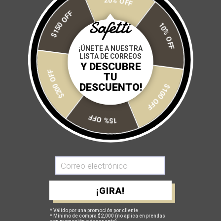
20% OFF
$150 OFF
10% OFF
JERSEY LEGGERO COCHISE
JERSEY LEGGERO COCHISE
70
70
¡ÚNETE A NUESTRA
$ 2,200
$ 2,100
LISTA DE CORREOS
Y DESCUBRE
$200 OFF
TU
DESCUENTO!
$100 OFF
15% OFF
JERSEY BREATHELITE N13
JERSEY LEGGERO S-FIRE
¡GIRA!
$ 2,050
$ 2,200
* Válido por una promoción por cliente
* Mínimo de compra $2,000 (no aplica en prendas