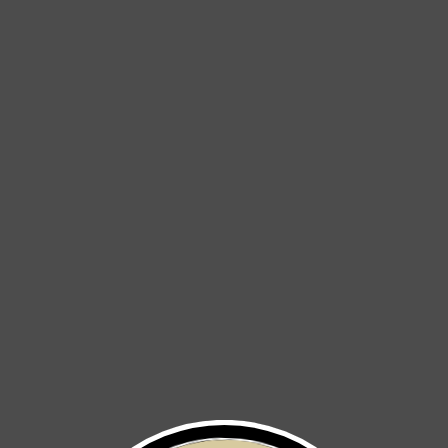
-20%
OFERTA
BIB SHORT TOSCANA 2.0
JERSEY BLUE ENGRAVED
MALVA
$ 1,640
$ 2,050
$ 3,500
-20%
AGOTADO