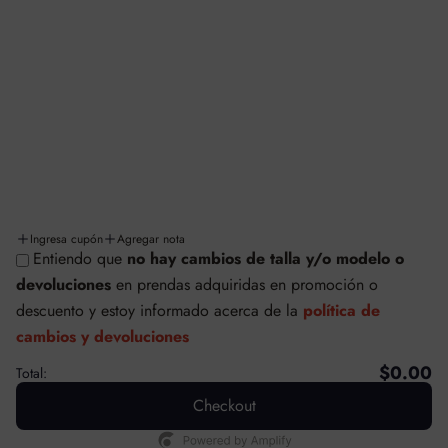
Aviso de privacidad
Términos y condiciones
Facturación
Cambios y/o devoluciones
Políticas de cambios y devoluciones
Envíos y entregas
Ingresa cupón
Agregar nota
Entiendo que
no hay cambios de talla y/o modelo o
© SAFETTI MÉXICO
devoluciones
en prendas adquiridas en promoción o
Tecnología de Shopify
descuento
y estoy informado acerca de la
política de
cambios y devoluciones
$0.00
Total:
Checkout