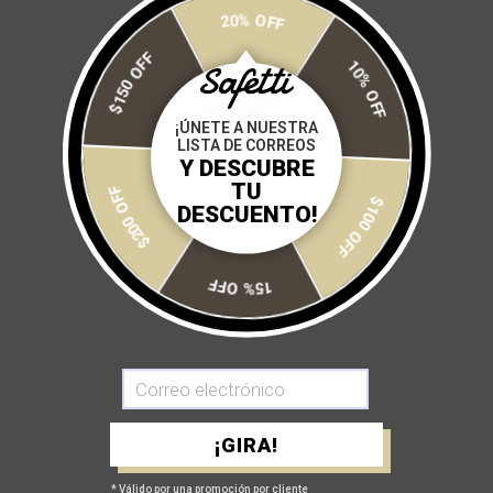
20% OFF
10% OFF
$150 OFF
JERSEY BLUE ENGRAVED
BIB SHORT TOSCANA 2.0
¡ÚNETE A NUESTRA
VINO
$ 1,640
$ 2,050
LISTA DE CORREOS
$ 3,500
Y DESCUBRE
$100 OFF
TU
$200 OFF
DESCUENTO!
-20%
AGOTADO
15% OFF
¡GIRA!
BIB SHORT TOSCANA 2.0
CAMISA OUTLAND COLORS
VINO
$ 1,920
$ 2,400
* Válido por una promoción por cliente