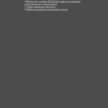
$ 3,500
* Mínimo de compra $2,000 (no aplica en prendas
con promoción o descuento)
* Cupón válido por 24 horas
* Válido únicamente en tienda en línea
-20%
-20%
OFERTA
OFERTA
CAMISA OUTLAND COLORS
CAMISA OUTLAND GREEN
$ 1,920
$ 2,400
$ 1,920
$ 2,400
ACERCA DE NOSOTROS
En Safetti todos tenemos algo de iconoclastas, un poco de