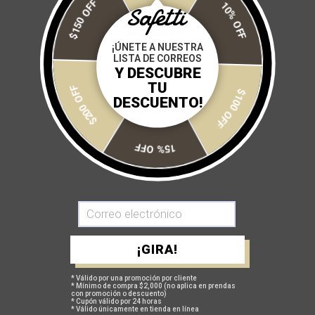
$150 OFF
10% OFF
fugado del pelotón.
Desde el 2005 trabajamos muy duro para que nuestros deportistas
¡ÚNETE A NUESTRA
LISTA DE CORREOS
sientan que tienen una ventaja especial por el solo hecho de
Y DESCUBRE
competir con prendas de Safetti. En entrenamientos o con el
$200 OFF
TU
número puesto, se reconoce de lejos y a primera vista a esos que
$100 OFF
DESCUENTO!
decidieron ser “igual a ninguno”.
Ponte en contacto con nosotros +52 55 3981 4008
15% OFF
INFORMACIÓN Y LEGALES
¡GIRA!
Aviso de privacidad
Términos y condiciones
* Válido por una promoción por cliente
* Mínimo de compra $2,000 (no aplica en prendas
con promoción o descuento)
Facturación
* Cupón válido por 24 horas
* Válido únicamente en tienda en línea