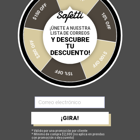
Fabricada en tejidos que proporcionan transpirabilidad y secado
$150 OFF
rápido.
10% OFF
Size:
¡ÚNETE A NUESTRA
LISTA DE CORREOS
XS
S
M
L
XL
2XL
Y DESCUBRE
$200 OFF
TU
DESCUENTO!
$100 OFF
Cantidad:
15% OFF
AGREGAR A MI CARRITO
¡GIRA!
Más opciones de pago
* Válido por una promoción por cliente
* Mínimo de compra $2,000 (no aplica en prendas
con promoción o descuento)