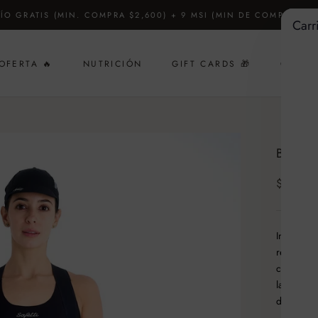
ÍO GRATIS (MIN. COMPRA $2,600) + 9 MSI (MIN DE COMPRA $4,
Carr
OFERTA 🔥
NUTRICIÓN
GIFT CARDS 🎁
CUSTO
GIFT CARDS 🎁
BIB 
$ 3,5
Inspirado
rendimien
competenc
la carrer
desempeñ