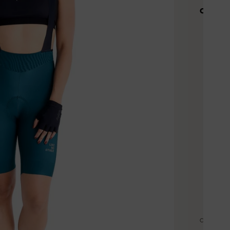
Caracterí
Teji
proc
Agar
en c
Pad 
jorn
Cost
visib
Tira
COMPAR