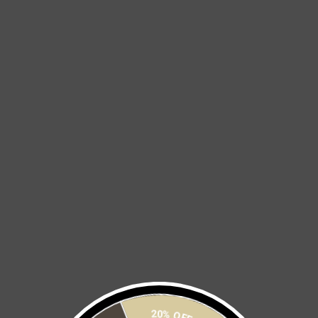
$ 1,920
$ 2,400
Diseñado para brindar el máximo confort en tus rodadas, este
jersey combina rendimiento y estilo para que también puedas
usarlo en tu día a día. Su diseño fresco y moderno mantiene todas
las propiedades de una prenda de alto desempeño.
SLIM FIT
Características clave:
Transporte de humedad y secado rápido para mayor frescura.
Protección solar UPF 30-50.
Cierre semi-invisible separable con cursor semiautomático
libre de níquel.
Bolsillo trasero de fácil acceso.
20% OFF