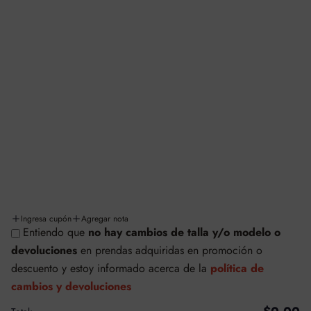
INFORMACIÓN Y LEGALES
Aviso de privacidad
Términos y condiciones
Facturación
Cambios y/o devoluciones
Políticas de cambios y devoluciones
Envíos y entregas
Ingresa cupón
Agregar nota
Entiendo que
no hay cambios de talla y/o modelo o
© SAFETTI MÉXICO
devoluciones
en prendas adquiridas en promoción o
Tecnología de Shopify
descuento
y estoy informado acerca de la
política de
cambios y devoluciones