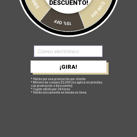
AGREGAR A MI CARRITO
DESCUENTO!
$100 OFF
15% OFF
GUÍA DE TALLAS
¡GIRA!
POLÍTICA DE CAMBIOS Y DEVOLUCIONES
* Válido por una promoción por cliente
* Mínimo de compra $2,000 (no aplica en prendas
con promoción o descuento)
* Cupón válido por 24 horas
* Válido únicamente en tienda en línea
TAMBIÉN TE PUEDEN INTERESAR