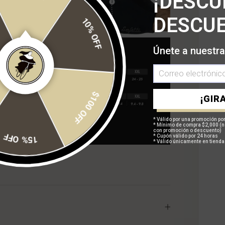
¡DESCU
10% OFF
DESCUE
Únete a nuestra
$100 OFF
¡GIRA
* Válido por una promoción por
* Mínimo de compra $2,000 (n
con promoción o descuento)
15% OFF
* Cupón válido por 24 horas
* Válido únicamente en tienda