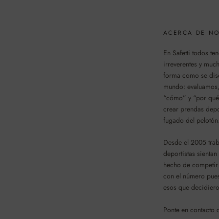
ACERCA DE N
En Safetti todos t
irreverentes y mu
forma como se dise
mundo: evaluamos,
“cómo” y “por qu
crear prendas depo
fugado del pelotón
Desde el 2005 tra
deportistas sientan
hecho de competir 
con el número puest
esos que decidiero
Ponte en contacto