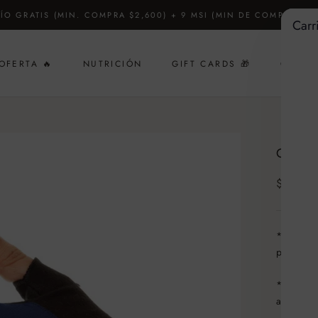
ÍO GRATIS (MIN. COMPRA $2,600) + 9 MSI (MIN DE COMPRA $4,
Carr
OFERTA 🔥
NUTRICIÓN
GIFT CARDS 🎁
CUSTO
GIFT CARDS 🎁
GUAN
$ 600
* Diseño 
protecció
* Tela en
agarre