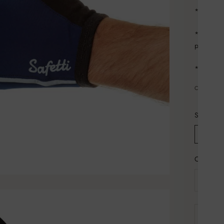
* Huellas 
* Banda e
para faci
* Tintas 
COMPAR
Size:
XS
Cantidad: