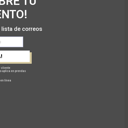
BRE TU
NTO!
 lista de correos
!
 cliente
o aplica en prendas
 en línea