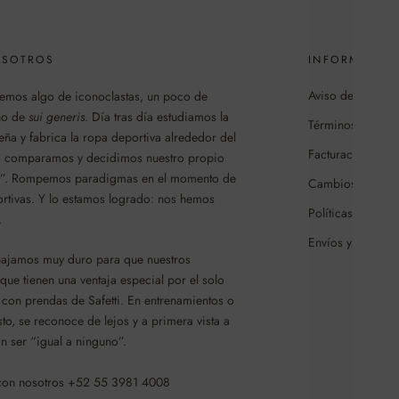
OSOTROS
INFORMACIÓN
Aviso de privaci
enemos algo de iconoclastas, un poco de
cho de
sui generis
. Día tras día estudiamos la
Términos y cond
ña y fabrica la ropa deportiva alrededor del
Facturación
 comparamos y decidimos nuestro propio
é”. Rompemos paradigmas en el momento de
Cambios y/o dev
rtivas. Y lo estamos logrado: nos hemos
Políticas de cam
.
Envíos y entrega
bajamos muy duro para que nuestros
 que tienen una ventaja especial por el solo
con prendas de Safetti. En entrenamientos o
o, se reconoce de lejos y a primera vista a
n ser “igual a ninguno”.
 con nosotros +52 55 3981 4008