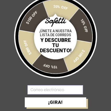
Tintas importadas libres de componentes azoicos (Azo Free).
20% OFF
$150 OFF
10% OFF
Size:
¡ÚNETE A NUESTRA
XS
S
M
L
XL
LISTA DE CORREOS
Y DESCUBRE
$200 OFF
TU
Tipo:
DESCUENTO!
$100 OFF
Manga corta
15% OFF
Cantidad:
AGREGAR A MI CARRITO
¡GIRA!