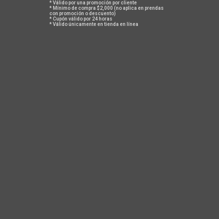
* Válido por una promoción por cliente
* Mínimo de compra $2,000 (no aplica en prendas
con promoción o descuento)
* Cupón válido por 24 horas
* Válido únicamente en tienda en línea
GUÍA DE TALLAS
POLÍTICA DE CAMBIOS Y DEVOLUCIONES
TAMBIÉN TE PUEDEN INTERESAR
ACERCA DE NOSOTROS
En Safetti todos tenemos algo de iconoclastas, un poco de