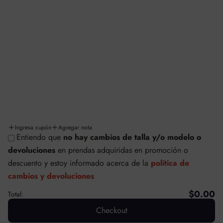
Aviso de privacidad
Términos y condiciones
Facturación
Cambios y/o devoluciones
Políticas de cambios y devoluciones
Envíos y entregas
Ingresa cupón
Agregar nota
Entiendo que
no hay cambios de talla y/o modelo o
© SAFETTI MÉXICO
devoluciones
en prendas adquiridas en promoción o
Tecnología de Shopify
descuento
y estoy informado acerca de la
política de
cambios y devoluciones
$0.00
Total:
Checkout