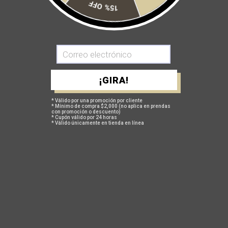
Size:
15% OFF
XS
S
M
L
XL
Tipo:
Manga larga
¡GIRA!
Cantidad:
* Válido por una promoción por cliente
* Mínimo de compra $2,000 (no aplica en prendas
con promoción o descuento)
* Cupón válido por 24 horas
* Válido únicamente en tienda en línea
AGREGAR A MI CARRITO
Más opciones de pago