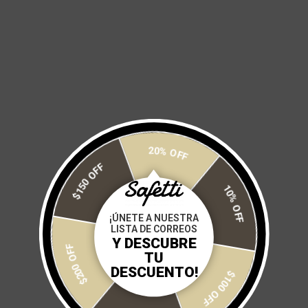
Cierre semi-invisible separable con cursor semiautomático
libre de níquel.
Tres bolsillos traseros con malla interior para mayor frescura y
un cuarto bolsillo lateral con cierre para almacenamiento
seguro.
Detalle reflectivo en el centro del bolsillo trasero para mayor
visibilidad.
Banda frontal en corte limpio y elástico siliconado en la parte
20% OFF
trasera para un ajuste preciso.
$150 OFF
10% OFF
Tapa cierre en la parte inferior para evitar el desgaste del bib
short y protector superior para prevenir la rozadura en el
¡ÚNETE A NUESTRA
pecho.
LISTA DE CORREOS
Y DESCUBRE
Tintas importadas libres de componentes azoicos (Azo Free).
$200 OFF
TU
$100 OFF
DESCUENTO!