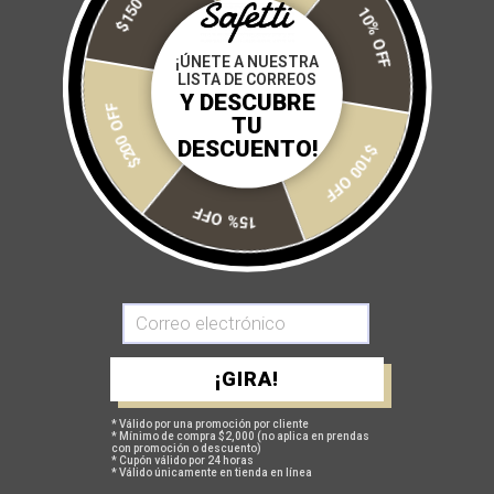
$150 OFF
XXS
XS
S
M
L
XL
2XL
10% OFF
3XL
4XL
5XL
6XL
¡ÚNETE A NUESTRA
LISTA DE CORREOS
Y DESCUBRE
$200 OFF
Cantidad:
TU
DESCUENTO!
$100 OFF
15% OFF
AGREGAR A MI CARRITO
Más opciones de pago
¡GIRA!
* Válido por una promoción por cliente
* Mínimo de compra $2,000 (no aplica en prendas
con promoción o descuento)
* Cupón válido por 24 horas
GUÍA DE TALLAS
* Válido únicamente en tienda en línea