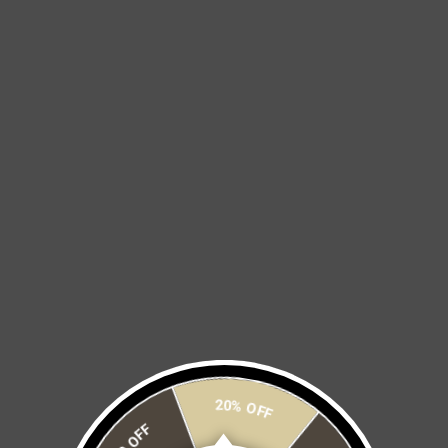
IMPORTANTE
- El pedido será ingresado hasta que se cierre el periodo de
compra.
- Todos los jerseys se entregan en la tienda Safetti México
- Si no estás segura de tu talla, recomendamos probarte los
jerseys primero ya que una vez ingresado el pedido
no hay
cambios
Género:
Mujer
Hombre
20% OFF
Talla: