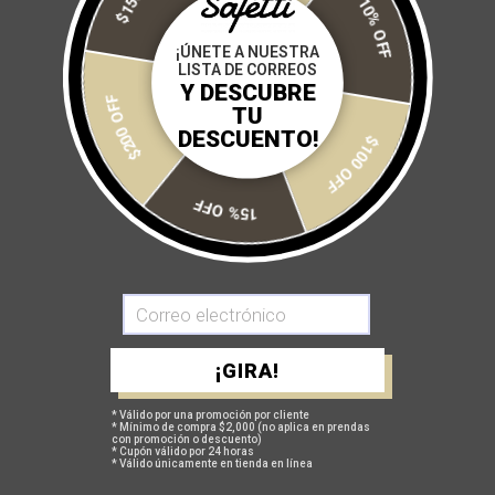
10% OFF
Size:
¡ÚNETE A NUESTRA
LISTA DE CORREOS
XS
S
M
L
XL
Y DESCUBRE
$200 OFF
TU
Cantidad:
DESCUENTO!
$100 OFF
15% OFF
AGREGAR A MI CARRITO
¡GIRA!
* Válido por una promoción por cliente
* Mínimo de compra $2,000 (no aplica en prendas
con promoción o descuento)
GUÍA DE TALLAS
* Cupón válido por 24 horas
* Válido únicamente en tienda en línea