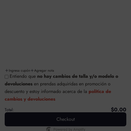
Aviso de privacidad
Términos y condiciones
Facturación
Cambios y/o devoluciones
Políticas de cambios y devoluciones
Envíos y entregas
Ingresa cupón
Agregar nota
Entiendo que
no hay cambios de talla y/o modelo o
© SAFETTI MÉXICO
devoluciones
en prendas adquiridas en promoción o
Tecnología de Shopify
descuento
y estoy informado acerca de la
política de
cambios y devoluciones
$0.00
Total:
Checkout