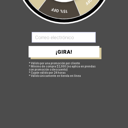
SOLICITA TU COTIZACIÓN AQUÍ
15% OFF
GUÍA DE TALLAS
POLÍTICA DE CAMBIOS Y DEVOLUCIONES
¡GIRA!
* Válido por una promoción por cliente
* Mínimo de compra $2,000 (no aplica en prendas
TAMBIÉN TE PUEDEN INTERESAR
con promoción o descuento)
* Cupón válido por 24 horas
* Válido únicamente en tienda en línea
ACERCA DE NOSOTROS
En Safetti todos tenemos algo de iconoclastas, un poco de