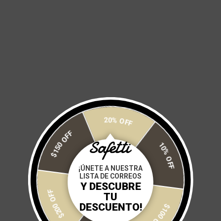
* Tintas importadas libres de componentes azoicos (Azo
Free)
Fit regular
.
Se subliman
: frente, espalda, cuello y costados.
Disponible
para
: Hombres tallas XXS, XS, S, M, L, XL, 2XL, 3XL.
Tallas 4XL, 5XL, 6XL disponibles con costo extra.
Mujeres tallas XXS, XS, S, M, L, XL, 2XL. Tallas 3XL, 4XL, 5XL, 6XL
20% OFF
disponibles con costo extra.
$150 OFF
10% OFF
Variaciones
: sin manga para hombre y mujer. Manga larga para
hombre y mujer.
¡ÚNETE A NUESTRA
LISTA DE CORREOS
* Imágenes solo para fines ilustrativos, el producto mostrado
Y DESCUBRE
$200 OFF
no está a la venta.
TU
DESCUENTO!
$100 OFF