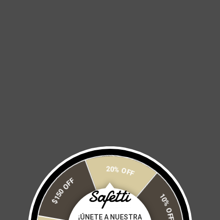
$ 1,800
Trentino es un rompevientos hecho para los días fríos con el que
podrás rodar por horas gracias sus tejidos que además de ser
repelente al agua cuenta con detalles reflectivos para mayor
visibilidad en la noche.
* Tejido repelente a líquidos, suave al tacto y liviano
* Cuello alto
* Cierre separable
* Corte en cola de pato
* Detalle reflectivo en espalda
Talla:
20% OFF
$150 OFF
S
M
L
XL
2XL
10% OFF
Cantidad:
¡ÚNETE A NUESTRA