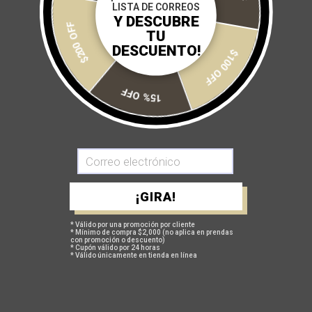
LISTA DE CORREOS
Y DESCUBRE
$200 OFF
TU
DESCUENTO!
$100 OFF
AGREGAR A MI CARRITO
15% OFF
Más opciones de pago
¡GIRA!
GUÍA DE TALLAS
* Válido por una promoción por cliente
* Mínimo de compra $2,000 (no aplica en prendas
con promoción o descuento)
POLÍTICA DE CAMBIOS Y DEVOLUCIONES
* Cupón válido por 24 horas
* Válido únicamente en tienda en línea
TAMBIÉN TE PUEDEN INTERESAR