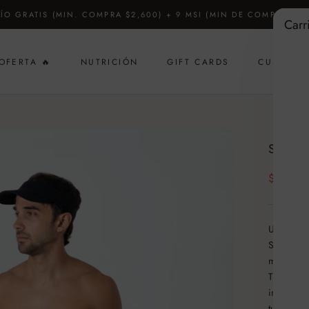
ÍO GRATIS (MIN. COMPRA $2,600) + 9 MSI (MIN DE COMPRA $4,
Carr
OFERTA 🔥
NUTRICIÓN
GIFT CARDS
CUSTOM
GIFT CARDS
SHOR
$ 750
Una prend
Su tejido 
movimient
Titán 2.0 
increment
tus objet