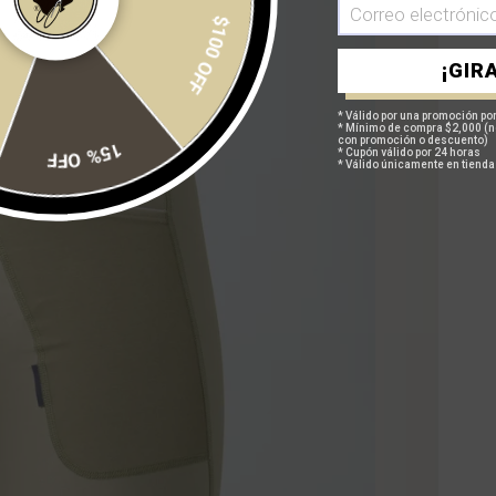
$100 OFF
¡GIRA
* Válido por una promoción por
* Mínimo de compra $2,000 (n
con promoción o descuento)
15% OFF
* Cupón válido por 24 horas
* Válido únicamente en tienda