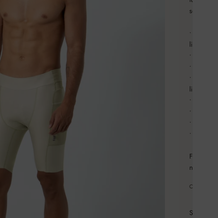
seas más v
• Tejido 
limpios (
• Protecc
• Control 
• Terminac
limpio y 
• Costura
• Cinco bo
• Detalles 
• Tintas 
Fit Pro: 
normalment
COMPAR
Size: