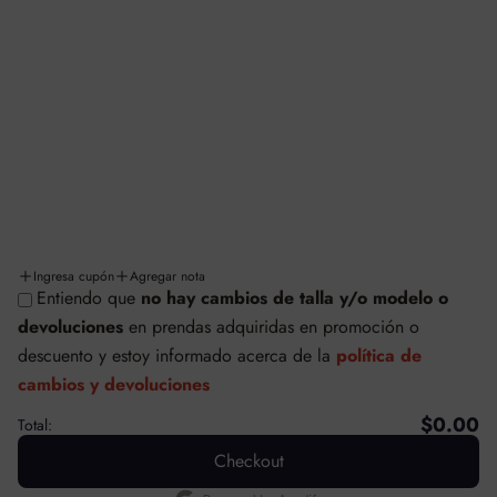
Aviso de privacidad
Términos y condiciones
Facturación
Cambios y/o devoluciones
Políticas de cambios y devoluciones
Envíos y entregas
Ingresa cupón
Agregar nota
Entiendo que
no hay cambios de talla y/o modelo o
© SAFETTI MÉXICO
devoluciones
en prendas adquiridas en promoción o
Tecnología de Shopify
descuento
y estoy informado acerca de la
política de
cambios y devoluciones
$0.00
Total:
Checkout