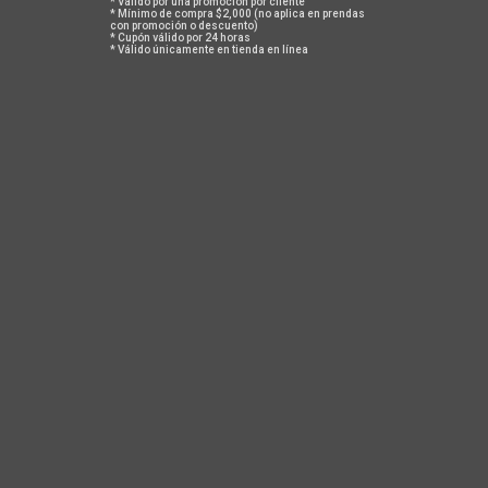
* Válido por una promoción por cliente
Más opciones de pago
* Mínimo de compra $2,000 (no aplica en prendas
con promoción o descuento)
* Cupón válido por 24 horas
* Válido únicamente en tienda en línea
GUÍA DE TALLAS
POLÍTICA DE CAMBIOS Y DEVOLUCIONES
TAMBIÉN TE PUEDEN INTERESAR
ACERCA DE NOSOTROS
En Safetti todos tenemos algo de iconoclastas, un poco de