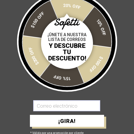
20% OFF
$150 OFF
10% OFF
BIB PANTALÓN TÉRMICO
BIB SHORT NÁPOLES BLUE
¡ÚNETE A NUESTRA
SHIANTI
$ 1,760
$ 2,200
LISTA DE CORREOS
$ 2,500
Y DESCUBRE
$200 OFF
TU
DESCUENTO!
$100 OFF
15% OFF
¡GIRA!
BIB SHORT GIRONA NERO
BIB SHORT EVANS
$ 2,500
$ 3,200
* Válido por una promoción por cliente