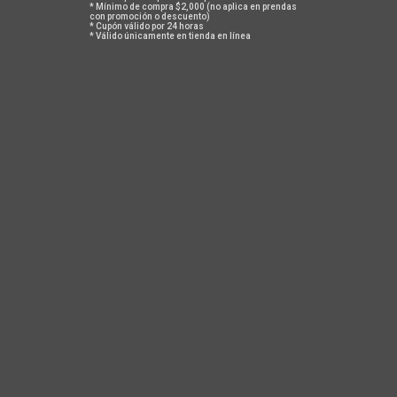
* Mínimo de compra $2,000 (no aplica en prendas
con promoción o descuento)
* Cupón válido por 24 horas
* Válido únicamente en tienda en línea
CAMISETA INTERIOR WIND
SHORT NÁPOLES
NERO
$ 1,900
$ 800
ACERCA DE NOSOTROS
En Safetti todos tenemos algo de iconoclastas, un poco de