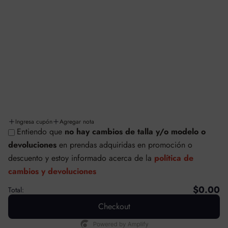
Aviso de privacidad
Términos y condiciones
Facturación
Cambios y/o devoluciones
Políticas de cambios y devoluciones
Envíos y entregas
Ingresa cupón
Agregar nota
Entiendo que
no hay cambios de talla y/o modelo o
© SAFETTI MÉXICO
devoluciones
en prendas adquiridas en promoción o
Tecnología de Shopify
descuento
y estoy informado acerca de la
política de
cambios y devoluciones
$0.00
Total:
Checkout