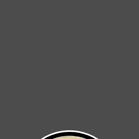
BIB SHORT GIRONA NERO
CHAMARRA SHIANTI
TÉRMICA
$ 2,500
$ 2,800
OFERTA